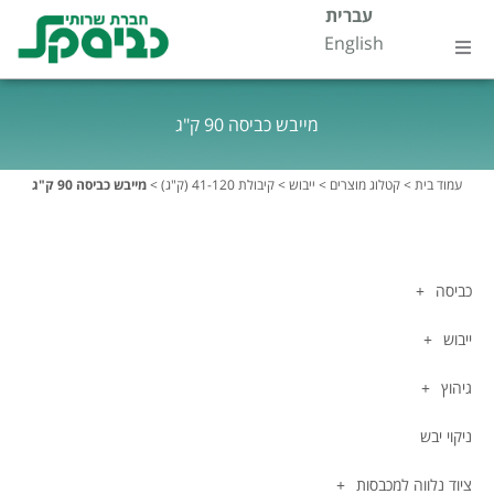
ילוג
עברית
לתוכן
English
תוכן
עמוד בית
מייבש כביסה 90 ק"ג
אודות
עמוד בית
>
קטלוג מוצרים
>
ייבוש
>
קיבולת 41-120 (ק"ג)
>
מייבש כביסה 90 ק"ג
קטלוג מוצרים
דטרגנטים
כביסה
ייבוש
התמחויות
גיהוץ
שירות ותחזוקה
ניקוי יבש
צור קשר
ציוד נלווה למכבסות