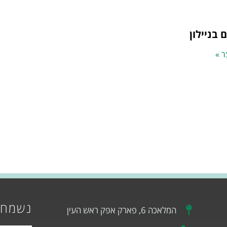
בניילון
ר »
נשמח 
המלאכה 6, פארק אפק ראש העין