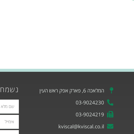
נשמח 
המלאכה 6, פארק אפק ראש העין
03-9024230
03-9024219
אימייל
kviscal@kviscal.co.il