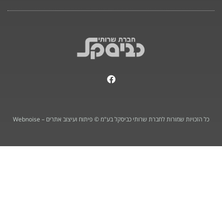
F
a
c
e
b
o
כל הזכויות שמורות לחברת שרותי כביסקל בע"מ © פיתוח ועיצוב אתרים – Webnoise
o
k