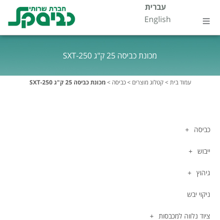
ילוג
עברית
לתוכן
English
תוכן
עמוד בית
מכונת כביסה 25 ק"ג SXT-250
אודות
עמוד בית
>
קטלוג מוצרים
>
כביסה
>
מכונת כביסה 25 ק"ג SXT-250
קטלוג מוצרים
דטרגנטים
כביסה
ייבוש
התמחויות
גיהוץ
שירות ותחזוקה
ניקוי יבש
צור קשר
ציוד נלווה למכבסות