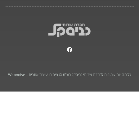
F
a
c
e
b
o
כל הזכויות שמורות לחברת שרותי כביסקל בע"מ © פיתוח ועיצוב אתרים – Webnoise
o
k