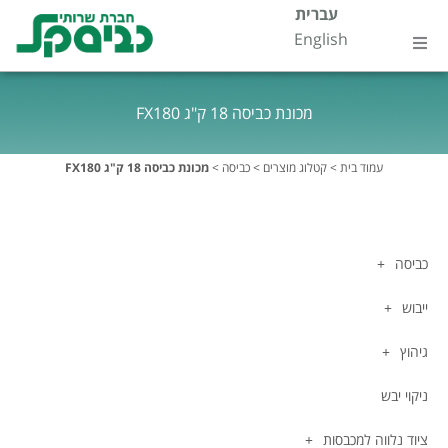
ילוג
עברית
לתוכן
English
תוכן
עמוד בית
מכונת כביסה 18 ק"ג FX180
אודות
עמוד בית
>
קטלוג מוצרים
>
כביסה
>
מכונת כביסה 18 ק"ג FX180
קטלוג מוצרים
דטרגנטים
כביסה
ייבוש
התמחויות
גיהוץ
שירות ותחזוקה
ניקוי יבש
צור קשר
ציוד נלווה למכבסות