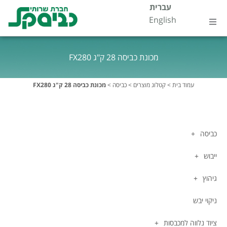
ילוג
עברית
לתוכן
English
תוכן
עמוד בית
מכונת כביסה 28 ק"ג FX280
אודות
עמוד בית
>
קטלוג מוצרים
>
כביסה
>
מכונת כביסה 28 ק"ג FX280
קטלוג מוצרים
דטרגנטים
כביסה
ייבוש
התמחויות
גיהוץ
שירות ותחזוקה
ניקוי יבש
צור קשר
ציוד נלווה למכבסות