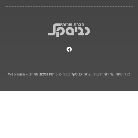
F
a
c
e
b
o
כל הזכויות שמורות לחברת שרותי כביסקל בע"מ © פיתוח ועיצוב אתרים – Webnoise
o
k